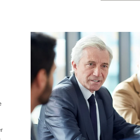
e
er
o.