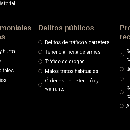
storial.
imoniales
Delitos públicos
Pr
os
re
Delitos de tráfico y carretera
y hurto
R
Tenencia ilícita de armas
c
e
Tráfico de drogas
J
itales
Malos tratos habituales
C
ios
Órdenes de detención y
R
warrants
c
A