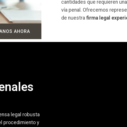
cantidades que requieren una 
vía penal. Ofrecemos represe
de nuestra
firma legal experi
ANOS AHORA
enales
ensa legal robusta
l procedimiento y