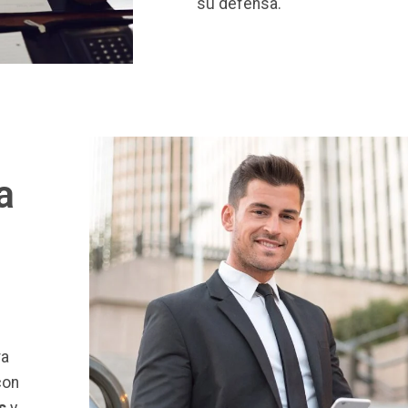
su defensa.
a
ra
con